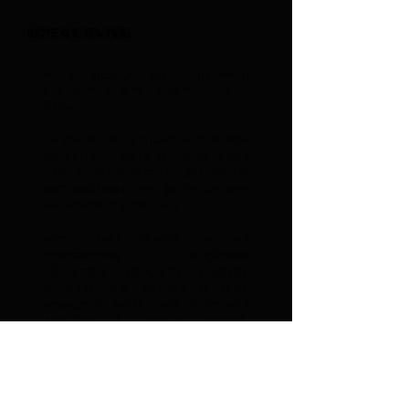
NOTE D'INTENTION
« La musique doit humblement
chercher à faire plaisir [...] » C.
Debussy
Le plaisir de la musique doit être
un partage entre le public d'une
part, et les musiciens qui offrent
aux auditeurs une partie de leur
sensibilité d'autre part.
Ainsi, dans chacun de ses
programmes originaux,
l'Ensemble Unacorda souhaite
raconter une histoire et faire
voyager le public dans un univers
singulier à chaque concert.
L'auditeur est ainsi amené à
suivre ses propres émotions,
guidées par les mots et la
musique de la trame narrative du
spectacle.